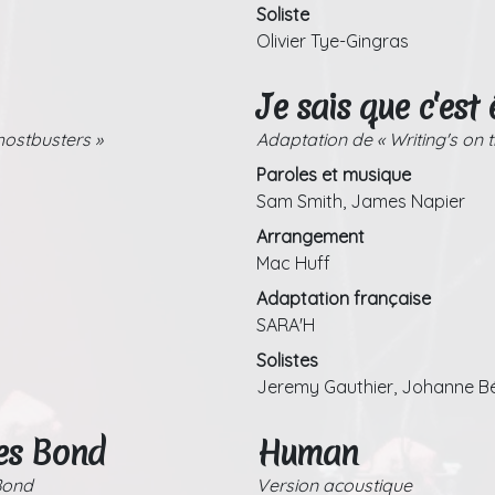
Soliste
Olivier Tye-Gingras
Je sais que c'est 
hostbusters »
Adaptation de « Writing's on th
Paroles et musique
Sam Smith, James Napier
Arrangement
Mac Huff
Adaptation française
SARA'H
Solistes
Jeremy Gauthier, Johanne B
es Bond
Human
Bond
Version acoustique