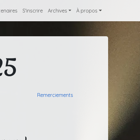
tenaires
S'inscrire
Archives
À propos
25
Remerciements