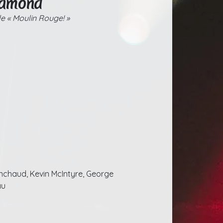
iamond
e « Moulin Rouge! »
nchaud, Kevin McIntyre, George
au