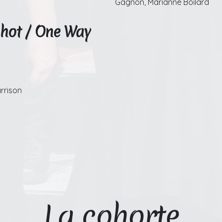
Gagnon, Marianne Boilard
Shot / One Way
rrison
La cohorte