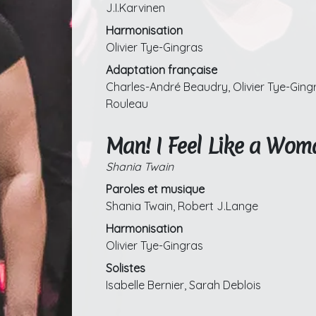
J.I.Karvinen
Harmonisation
Olivier Tye-Gingras
Adaptation française
Charles-André Beaudry, Olivier Tye-Gingra
Rouleau
Man! I Feel Like a Wom
Shania Twain
Paroles et musique
Shania Twain, Robert J.Lange
Harmonisation
Olivier Tye-Gingras
Solistes
Isabelle Bernier, Sarah Deblois