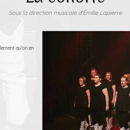
Sous la direction musicale d'Émilie Lapierre
ellement qu'on en