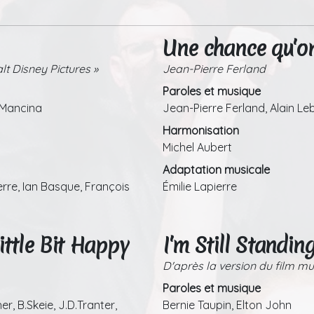
Une chance qu'on
t Disney Pictures »
Jean-Pierre Ferland
Paroles et musique
 Mancina
Jean-Pierre Ferland, Alain Le
Harmonisation
Michel Aubert
Adaptation musicale
rre, Ian Basque, François
Émilie Lapierre
ittle Bit Happy
I'm Still Standin
D'après la version du film m
Paroles et musique
r, B.Skeie, J.D.Tranter,
Bernie Taupin, Elton John