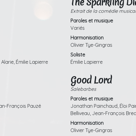
The Sparkling D
Extrait de la comédie musical
Paroles et musique
Variés
Harmonisation
Olivier Tye-Gingras
Soliste
Alarie, Émilie Lapierre
Émilie Lapierre
Good Lord
Salebarbes
Paroles et musique
ean-François Pauzé
Jonathan Painchaud, Éloi Pai
Belliveau, Jean-François Bre
Harmonisation
Olivier Tye-Gingras