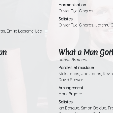
Harmonisation
Olivier Tye-Gingras
Solistes
Olivier Tye-Gingras, Jeremy 
s, Émilie Lapierre, Léa
an
What a Man Got
Jonas Brothers
Paroles et musique
Nick Jonas, Joe Jonas, Kevi
David Stewart
Arrangement
Mark Brymer
Solistes
Ian Basque, Simon Bolduc, Fr