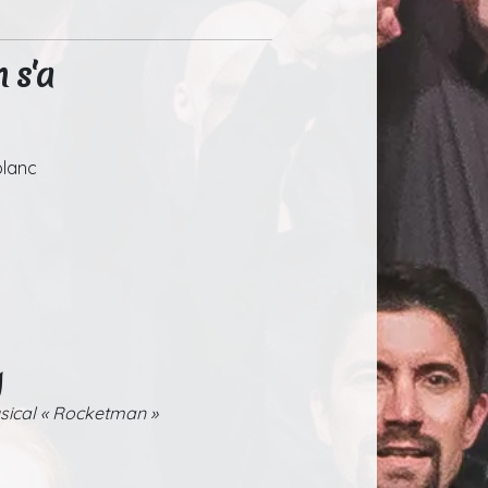
 s'a
blanc
g
usical « Rocketman »