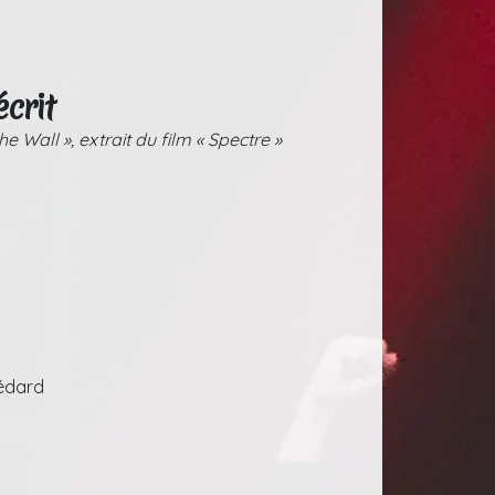
écrit
e Wall », extrait du film « Spectre »
édard